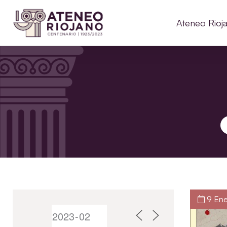
Ateneo Rioj
B
9 Ene