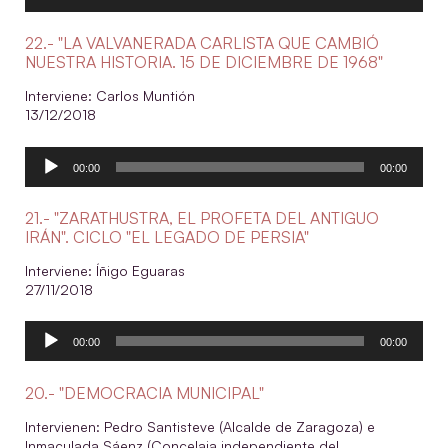
audio
22.- "LA VALVANERADA CARLISTA QUE CAMBIÓ
NUESTRA HISTORIA. 15 DE DICIEMBRE DE 1968"
Interviene: Carlos Muntión
13/12/2018
Reproductor
00:00
00:00
de
audio
21.- "ZARATHUSTRA, EL PROFETA DEL ANTIGUO
IRÁN". CICLO "EL LEGADO DE PERSIA"
Interviene: Íñigo Eguaras
27/11/2018
Reproductor
00:00
00:00
de
audio
20.- "DEMOCRACIA MUNICIPAL"
Intervienen: Pedro Santisteve (Alcalde de Zaragoza) e
Inmaculada Sáenz (Concelaja independiente del