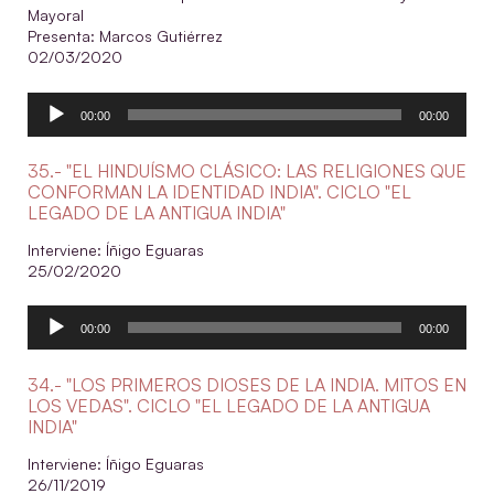
Mayoral
Presenta: Marcos Gutiérrez
02/03/2020
Reproductor
00:00
00:00
de
audio
35.- "EL HINDUÍSMO CLÁSICO: LAS RELIGIONES QUE
CONFORMAN LA IDENTIDAD INDIA". CICLO "EL
LEGADO DE LA ANTIGUA INDIA"
Interviene: Íñigo Eguaras
25/02/2020
Reproductor
00:00
00:00
de
audio
34.- "LOS PRIMEROS DIOSES DE LA INDIA. MITOS EN
LOS VEDAS". CICLO "EL LEGADO DE LA ANTIGUA
INDIA"
Interviene: Íñigo Eguaras
26/11/2019