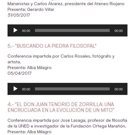
Marianistas y Carlos Álvarez, presidente del Ateneo Riojano
Presenta: Gerardo Villar
31/05/2017
Reproductor
00:00
00:00
de
audio
5.- "BUSCANDO LA PIEDRA FILOSOFAL"
Conferencia impartida por Carlos Rosales, fotógrafo y
artista.
Presenta: Alba Milagro
05/04/2017
Reproductor
00:00
00:00
de
audio
4.- "EL DON JUAN TENORIO DE ZORRILLA: UNA
ENCRUCIJADA EN LA EVOLUCIÓN DE UN MITO”
Conferencia impartida por José Lasaga, profesor de filosofía
de la UNED e investigador de la Fundación Ortega Marañón.
Presenta: Alba Milagro