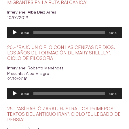
MIGRANTES EN LA RUTA BALCÁNICA"
Interviene: Alba Díez Arrea
10/01/2019
Reproductor
00:00
00:00
de
audio
26.- "BAJO UN CIELO CON LAS CENIZAS DE DIOS.
LOS AÑOS DE FORMACIÓN DE MARY SHELLEY".
CICLO DE FILOSOFÍA
Interviene: Roberto Menéndez
Presenta: Alba Milagro
21/12/2018
Reproductor
00:00
00:00
de
audio
25.- "ASÍ HABLÓ ZARATUHUSTRA. LOS PRIMEROS
TEXTOS DEL ANTIGUO IRÁN". CICLO "EL LEGADO DE
PERSIA"