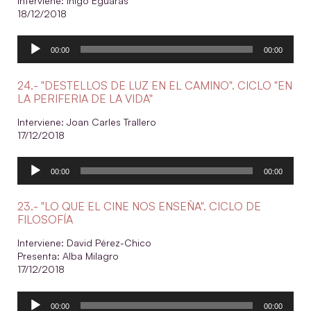
Interviene: Íñigo Eguaras
18/12/2018
Reproductor
00:00
00:00
de
audio
24.- "DESTELLOS DE LUZ EN EL CAMINO". CICLO "EN
LA PERIFERIA DE LA VIDA"
Interviene: Joan Carles Trallero
17/12/2018
Reproductor
00:00
00:00
de
audio
23.- "LO QUE EL CINE NOS ENSEÑA". CICLO DE
FILOSOFÍA
Interviene: David Pérez-Chico
Presenta: Alba Milagro
17/12/2018
Reproductor
00:00
00:00
de