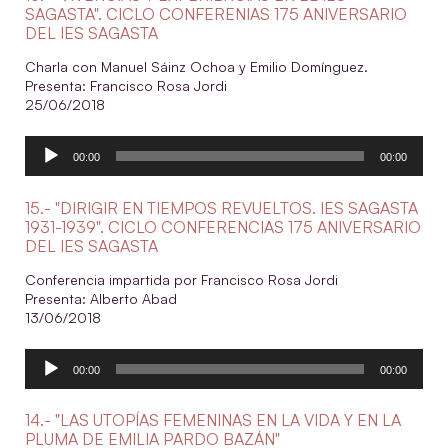
SAGASTA". CICLO CONFERENIAS 175 ANIVERSARIO
DEL IES SAGASTA
Charla con Manuel Sáinz Ochoa y Emilio Domínguez.
Presenta: Francisco Rosa Jordi
25/06/2018
Reproductor
00:00
00:00
de
audio
15.- "DIRIGIR EN TIEMPOS REVUELTOS. IES SAGASTA
1931-1939". CICLO CONFERENCIAS 175 ANIVERSARIO
DEL IES SAGASTA
Conferencia impartida por Francisco Rosa Jordi
Presenta: Alberto Abad
13/06/2018
Reproductor
00:00
00:00
de
audio
14.- "LAS UTOPÍAS FEMENINAS EN LA VIDA Y EN LA
PLUMA DE EMILIA PARDO BAZÁN"