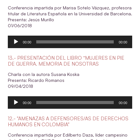
Conferencia impartida por Marisa Sotelo Vázquez, profesora
titular de Literatura Española en la Universidad de Barcelona.
Presenta: Jesús Murillo
01/06/2018
Reproductor
00:00
00:00
de
audio
13.- PRESENTACIÓN DEL LIBRO “MUJERES EN PIE
DE GUERRA. MEMORIA DE NOSOTRAS
Charla con la autora Susana Koska
Presenta: Ricardo Romanos
09/04/2018
Reproductor
00:00
00:00
de
audio
12.- "AMENAZAS A DEFENSORES/AS DE DERECHOS
HUMANOS EN COLOMBIA"
Conferencia impartida por Edilberto Daza, líder campesino