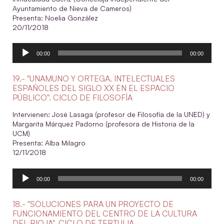
Ayuntamiento de Nieva de Cameros)
Presenta: Noelia González
20/11/2018
Reproductor
00:00
00:00
de
audio
19.- "UNAMUNO Y ORTEGA. INTELECTUALES
ESPAÑOLES DEL SIGLO XX EN EL ESPACIO
PÚBLICO". CICLO DE FILOSOFÍA
Intervienen: José Lasaga (profesor de Filosofía de la UNED) y
Margarita Márquez Padorno (profesora de Historia de la
UCM)
Presenta: Alba Milagro
12/11/2018
Reproductor
00:00
00:00
de
audio
18.- "SOLUCIONES PARA UN PROYECTO DE
FUNCIONAMIENTO DEL CENTRO DE LA CULTURA
DEL RIOJA". CICLO DE TERTULIA