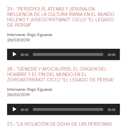
audio
29.- "PERSÉPOLIS, ATENAS Y JERUSALÉN.
INFLUENCIA DE LA CULTURA IRANIA EN EL MUNDO
HELENO Y JUDEOCRISTIANO". CICLO "EL LEGADO
DE PERSIA"
Interviene: Íñigo Eguaras
26/03/2019
Reproductor
00:00
00:00
de
audio
28.- "GÉNESIS Y APOCALIPSIS. EL ORIGEN DEL
HOMBRE Y EL FIN DEL MUNDO EN EL
ZOROASTRISMO". CICLO "EL LEGADO DE PERSIA"
Interviene: Íñigo Eguaras
26/02/2019
Reproductor
00:00
00:00
de
audio
27.- "LA VIOLACIÓN DE DDHH DE LAS PERSONAS