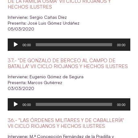
DE LA FAMILIA OSMA" VII CICLO RIOJANOS Y
HECHOS ILUSTRES
Interviene: Sergio Cañas Díez
Presenta: José Luis Gómez Urdáñez
05/03/2020
Reproductor
00:00
00:00
de
audio
37.- "DE GONZALO DE BERCEO AL CAMPO DE
BATALLA" VII CICLO RIOJANOS Y HECHOS ILUSTRES
Interviene: Eugenio Gómez de Segura
Presenta: Marcos Gutiérrez
03/03/2020
Reproductor
00:00
00:00
de
audio
36.- "LAS ÓRDENES MILITARES Y DE CABALLERÍA"
VII CICLO RIOJANOS Y HECHOS ILUSTRES
Interviene: M.ª Concepción Fernández de la Pradilla y