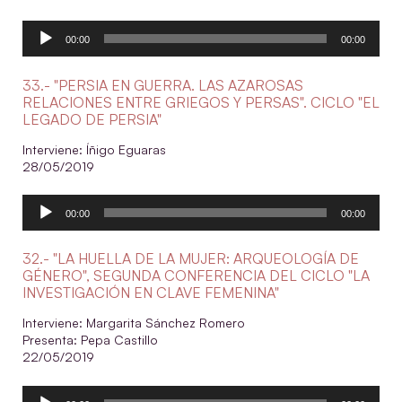
Reproductor
00:00
00:00
de
audio
33.- "PERSIA EN GUERRA. LAS AZAROSAS
RELACIONES ENTRE GRIEGOS Y PERSAS". CICLO "EL
LEGADO DE PERSIA"
Interviene: Íñigo Eguaras
28/05/2019
Reproductor
00:00
00:00
de
audio
32.- "LA HUELLA DE LA MUJER: ARQUEOLOGÍA DE
GÉNERO", SEGUNDA CONFERENCIA DEL CICLO "LA
INVESTIGACIÓN EN CLAVE FEMENINA"
Interviene: Margarita Sánchez Romero
Presenta: Pepa Castillo
22/05/2019
Reproductor