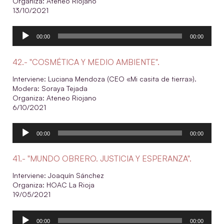
Organiza: Ateneo Riojano
13/10/2021
Reproductor
00:00
00:00
de
audio
42.- "COSMÉTICA Y MEDIO AMBIENTE".
Interviene: Luciana Mendoza (CEO «Mi casita de tierra»).
Modera: Soraya Tejada
Organiza: Ateneo Riojano
6/10/2021
Reproductor
00:00
00:00
de
audio
41.- "MUNDO OBRERO. JUSTICIA Y ESPERANZA".
Interviene: Joaquín Sánchez
Organiza: HOAC La Rioja
19/05/2021
Reproductor
00:00
00:00