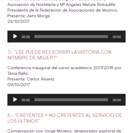
Asociación de Hostelería y Mª Angeles Matute Bobadilla
Presidenta de la Federación de Asociaciones de Vecinos.
Presenta: Jairo Morga
26/10/2017
Reproductor
00:00
00:00
de
audio
7.- "¿SE PUEDE REESCRIBIR LA HISTORIA CON
NOMBRE DE MUJER?"
Conferencia inaugural del curso académico 2017/2018 por
Tània Balló.
Presenta: Carlos Álvarez
09/10/2017
Reproductor
00:00
00:00
de
audio
6.- “CREYENTES Y NO CREYENTES AL SERVICIO DE
LOS ÚLTIMOS”
Conversación con Jorge Moreno, dinamizador pastoral de