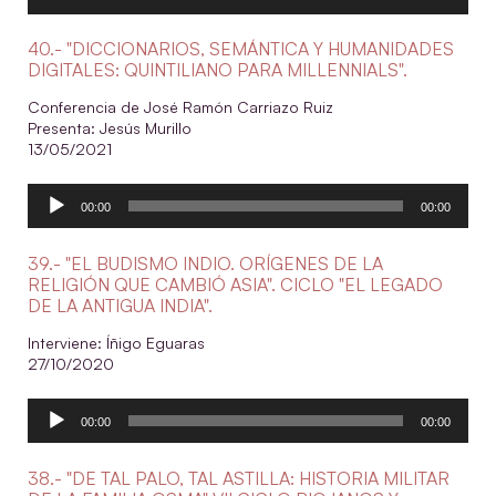
de
audio
40.- "DICCIONARIOS, SEMÁNTICA Y HUMANIDADES
DIGITALES: QUINTILIANO PARA MILLENNIALS".
Conferencia de José Ramón Carriazo Ruiz
Presenta: Jesús Murillo
13/05/2021
Reproductor
00:00
00:00
de
audio
39.- "EL BUDISMO INDIO. ORÍGENES DE LA
RELIGIÓN QUE CAMBIÓ ASIA". CICLO "EL LEGADO
DE LA ANTIGUA INDIA".
Interviene: Íñigo Eguaras
27/10/2020
Reproductor
00:00
00:00
de
audio
38.- "DE TAL PALO, TAL ASTILLA: HISTORIA MILITAR