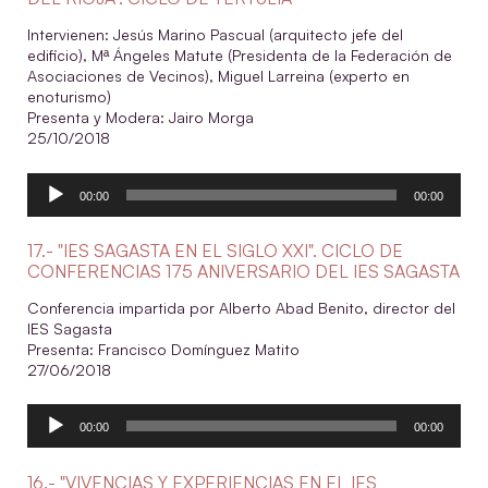
Intervienen: Jesús Marino Pascual (arquitecto jefe del
edificio), Mª Ángeles Matute (Presidenta de la Federación de
Asociaciones de Vecinos), Miguel Larreina (experto en
enoturismo)
Presenta y Modera: Jairo Morga
25/10/2018
Reproductor
00:00
00:00
de
audio
17.- "IES SAGASTA EN EL SIGLO XXI". CICLO DE
CONFERENCIAS 175 ANIVERSARIO DEL IES SAGASTA
Conferencia impartida por Alberto Abad Benito, director del
IES Sagasta
Presenta: Francisco Domínguez Matito
27/06/2018
Reproductor
00:00
00:00
de
audio
16.- "VIVENCIAS Y EXPERIENCIAS EN EL IES