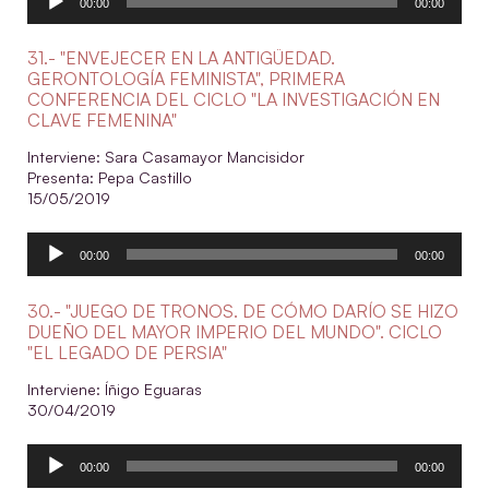
00:00
00:00
de
audio
31.- "ENVEJECER EN LA ANTIGÜEDAD.
GERONTOLOGÍA FEMINISTA", PRIMERA
CONFERENCIA DEL CICLO "LA INVESTIGACIÓN EN
CLAVE FEMENINA"
Interviene: Sara Casamayor Mancisidor
Presenta: Pepa Castillo
15/05/2019
Reproductor
00:00
00:00
de
audio
30.- "JUEGO DE TRONOS. DE CÓMO DARÍO SE HIZO
DUEÑO DEL MAYOR IMPERIO DEL MUNDO". CICLO
"EL LEGADO DE PERSIA"
Interviene: Íñigo Eguaras
30/04/2019
Reproductor
00:00
00:00
de