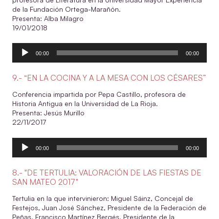
de la Fundación Ortega-Marañón.
Presenta: Alba Milagro
19/01/2018
Reproductor
00:00
00:00
de
audio
9.- “EN LA COCINA Y A LA MESA CON LOS CÉSARES”
Conferencia impartida por Pepa Castillo, profesora de
Historia Antigua en la Universidad de La Rioja.
Presenta: Jesús Murillo
22/11/2017
Reproductor
00:00
00:00
de
audio
8.- "DE TERTULIA: VALORACIÓN DE LAS FIESTAS DE
SAN MATEO 2017"
Tertulia en la que intervinieron: Miguel Sáinz,
Concejal de
Festejos, Juan José Sánchez, Presidente de la Federación de
Peñas, Francisco Martínez Bergés, Presidente de la