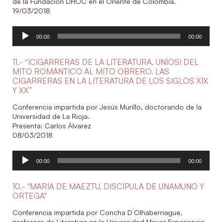
de la Fundación DHOC en el Oriente de Colombia.
19/03/2018
Reproductor
00:00
00:00
de
audio
11.- “¡CIGARRERAS DE LA LITERATURA, UNÍOS! DEL
MITO ROMÁNTICO AL MITO OBRERO. LAS
CIGARRERAS EN LA LITERATURA DE LOS SIGLOS XIX
Y XX”
Conferencia impartida por Jesús Murillo, doctorando de la
Universidad de La Rioja.
Presenta: Carlos Álvarez
08/03/2018
Reproductor
00:00
00:00
de
audio
10.- "MARÍA DE MAEZTU, DISCÍPULA DE UNAMUNO Y
ORTEGA"
Conferencia impartida por Concha D´Olhaberriague,
profesora de Literatura en la Universidad Mayor Experiencia