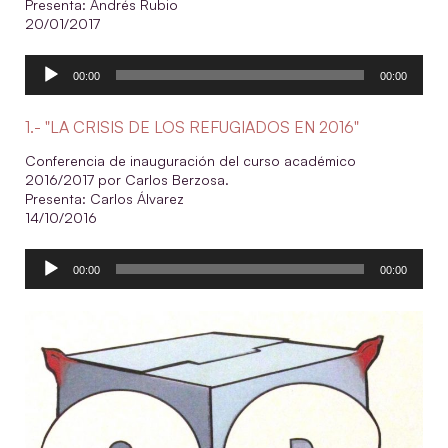
Presenta: Andrés Rubio
20/01/2017
Reproductor
00:00
00:00
de
audio
1.- "LA CRISIS DE LOS REFUGIADOS EN 2016"
Conferencia de inauguración del curso académico
2016/2017 por Carlos Berzosa.
Presenta: Carlos Álvarez
14/10/2016
Reproductor
00:00
00:00
de
audio