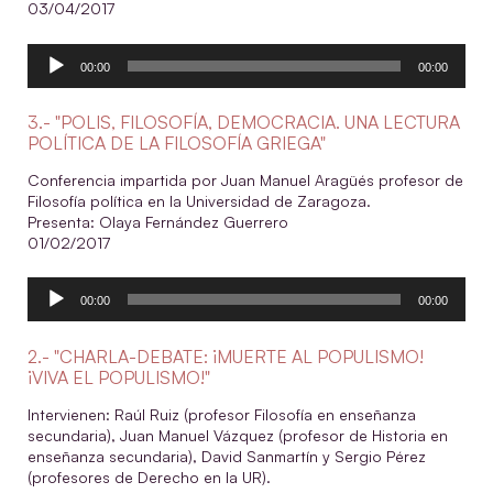
03/04/2017
Reproductor
00:00
00:00
de
audio
3.- "POLIS, FILOSOFÍA, DEMOCRACIA. UNA LECTURA
POLÍTICA DE LA FILOSOFÍA GRIEGA"
Conferencia impartida por Juan Manuel Aragüés profesor de
Filosofía política en la Universidad de Zaragoza.
Presenta: Olaya Fernández Guerrero
01/02/2017
Reproductor
00:00
00:00
de
audio
2.- "CHARLA-DEBATE: ¡MUERTE AL POPULISMO!
¡VIVA EL POPULISMO!"
Intervienen: Raúl Ruiz (profesor Filosofía en enseñanza
secundaria), Juan Manuel Vázquez (profesor de Historia en
enseñanza secundaria), David Sanmartín y Sergio Pérez
(profesores de Derecho en la UR).