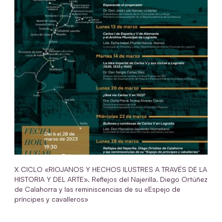
X CICLO «RIOJANOS Y HECHOS ILUSTRES A TRAVÉS DE LA
HISTORIA Y DEL ARTE». Reflejos del Najerilla. Diego Ortúñez
de Calahorra y las reminiscencias de su «Espejo de
príncipes y cavalleros»