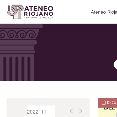
Ateneo Rioj
B
10 Oc