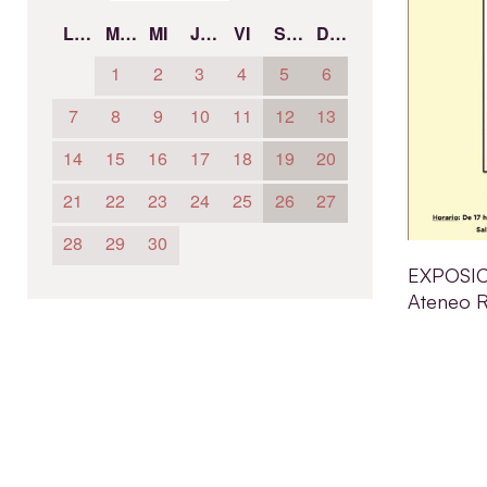
LU
MA
MI
JU
VI
SÁ
DO
1
2
3
4
5
6
7
8
9
10
11
12
13
14
15
16
17
18
19
20
21
22
23
24
25
26
27
28
29
30
EXPOSICI
Ateneo R