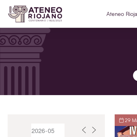
Ateneo Rioj
B
29 Ma