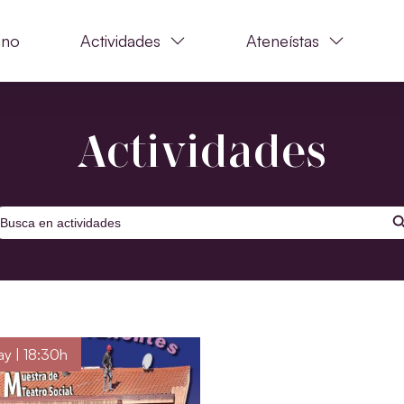
ano
Actividades
Ateneístas
Actividades
BOTÓ
uscar:
y | 18:30h