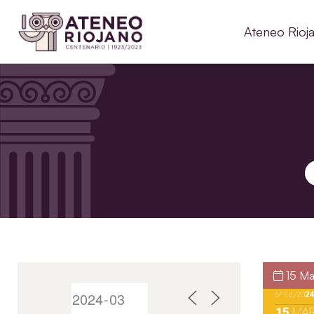
Ateneo Rioj
B
15 Ma