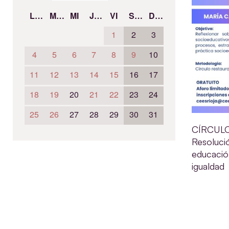
LU
MA
MI
JU
VI
SÁ
DO
1
2
3
4
5
6
7
8
9
10
11
12
13
14
15
16
17
18
19
20
21
22
23
24
25
26
27
28
29
30
31
CÍRCULO
Resolució
educació
igualdad