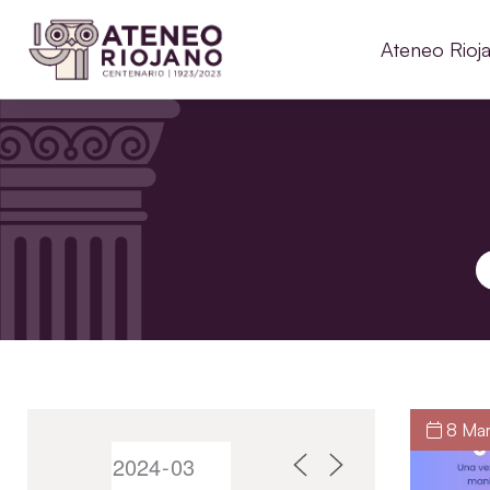
Ateneo Rioj
B
8 Mar