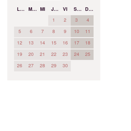
LU
MA
MI
JU
VI
SÁ
DO
1
2
3
4
5
6
7
8
9
10
11
12
13
14
15
16
17
18
19
20
21
22
23
24
25
26
27
28
29
30