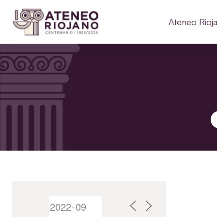
Ateneo Rioj
B