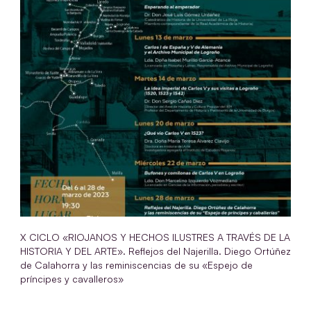
X CICLO «RIOJANOS Y HECHOS ILUSTRES A TRAVÉS DE LA
HISTORIA Y DEL ARTE». Reflejos del Najerilla. Diego Ortúñez
de Calahorra y las reminiscencias de su «Espejo de
príncipes y cavalleros»