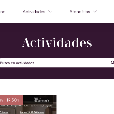
ano
Actividades
Ateneístas
Actividades
BOTÓ
uscar:
y | 19:30h