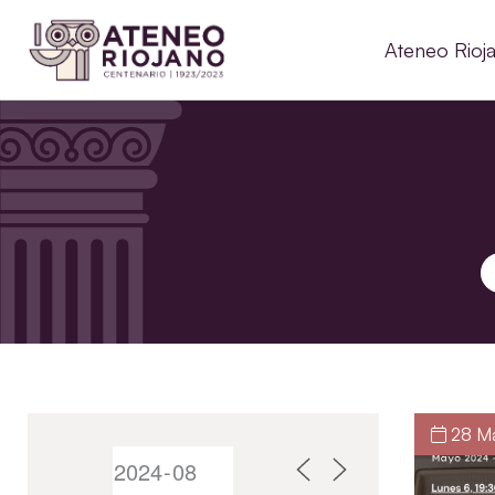
Ateneo Rioj
B
28 Ma