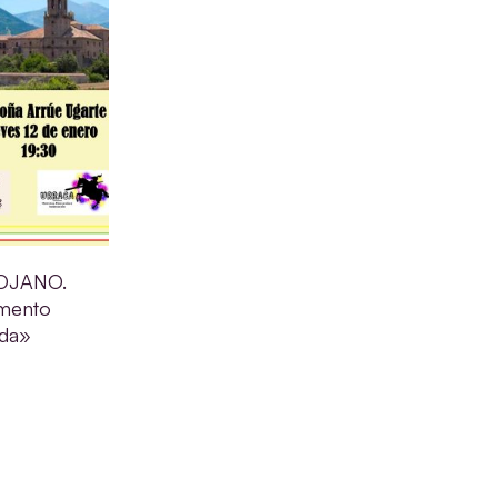
OJANO.
mento
ida»