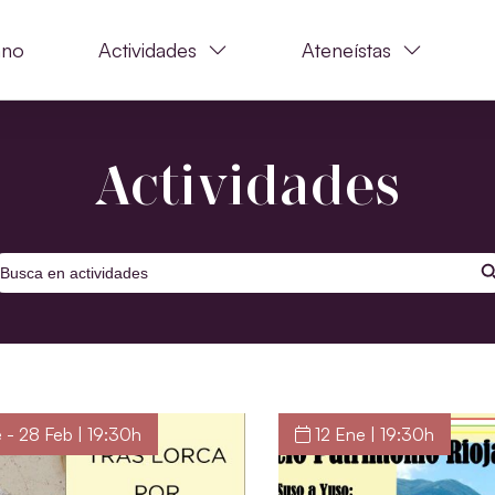
ano
Actividades
Ateneístas
Actividades
BOTÓ
uscar:
 - 28 Feb | 19:30h
12 Ene | 19:30h