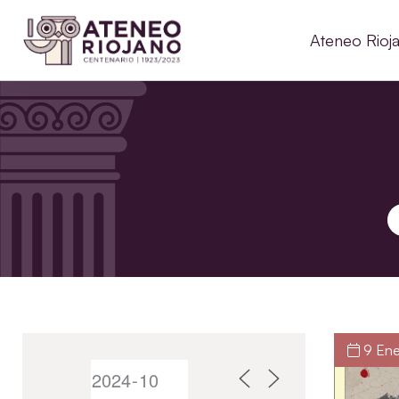
Ateneo Rioj
B
9 Ene