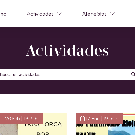
ano
Actividades
Ateneístas
Actividades
BOTÓ
uscar:
 - 28 Feb | 19:30h
12 Ene | 19:30h