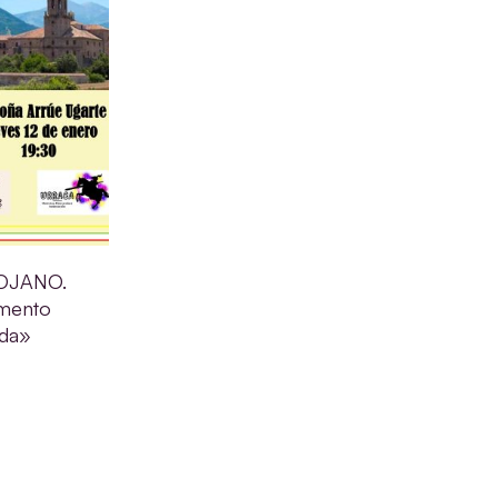
OJANO.
mento
ida»