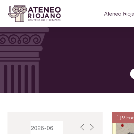
Ateneo Rioj
B
9 Ene